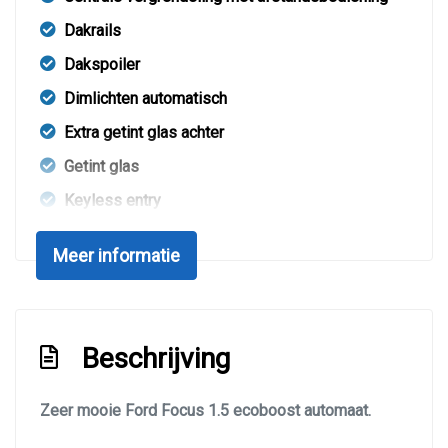
Dakrails
Dakspoiler
Dimlichten automatisch
Extra getint glas achter
Getint glas
Keyless entry
Koplampen adaptief
Meer informatie
Led achterlichten
Led dagrijverlichting
Led koplampen
Beschrijving
Lichtmetalen velgen 17"
Metaalkleur
Zeer mooie Ford Focus 1.5 ecoboost automaat.
Mistlampen voor adaptief